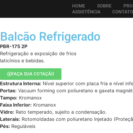
HOME
SOBRE
PRO
ASSISTÊNCIA
CONTAT
Balcão Refrigerado
PBR-175 2P
Refrigeração e exposição de frios
laticínios e bebidas.
FAÇA SUA COTAÇÃO
Estrutura Interna:
Nível superior com placa fria e nível in
Portas:
Vacuum forming com poliuretano e gaxeta magnét
Tampo:
Kromanox
Faixa Inferior:
Kromanox
Vidro:
Reto temperado, sujeito a condensação.
Laterais:
Rotomoldadas com poliuretano Injetado (Proteçã
Pés:
Reguláveis