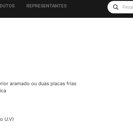
DUTOS
REPRESENTANTES
O
ferior aramado ou duas placas frias
ica
o U.V)